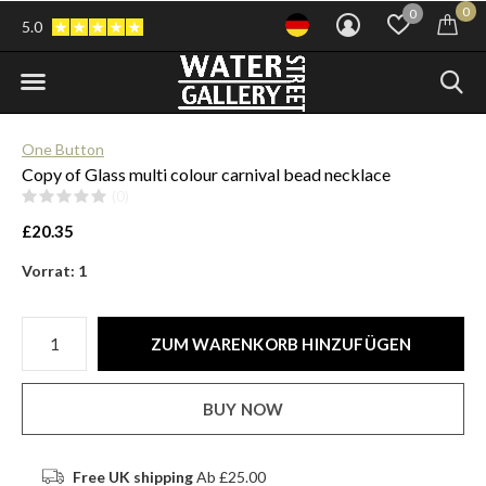
0
0
5.0
One Button
Copy of Glass multi colour carnival bead necklace
(0)
£20.35
Vorrat: 1
ZUM WARENKORB HINZUFÜGEN
BUY NOW
Free UK shipping
Ab £25.00