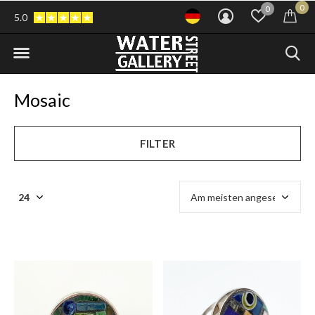
0
0
5.0
Mosaic
FILTER