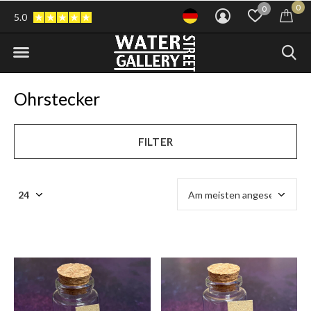
0
0
5.0
Ohrstecker
FILTER