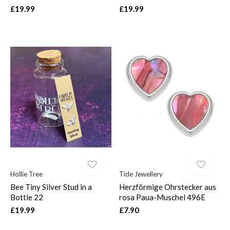
£19.99
£19.99
Hollie Tree
Tide Jewellery
Bee Tiny Silver Stud in a
Herzförmige Ohrstecker aus
Bottle 22
rosa Paua-Muschel 496E
£19.99
£7.90