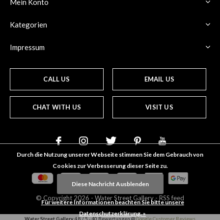
Mein Konto
Kategorien
Impressum
CALL US
EMAIL US
CHAT WITH US
VISIT US
Durch die Nutzung unserer Webseite stimmen Sie dem Gebrauch von
Cookies zur Verbesserung dieser Seite zu.
Diese Nachricht Ausblenden
© Copyright
2026
- Water Street
Gallery
-
RSS feed
Für weitere Informationen beachten Sie bitte unsere
Datenschutzerklärung. »
Water Street Gallery
4.8
/
5
-
40
Bewertungen @
Google Customer Reviews