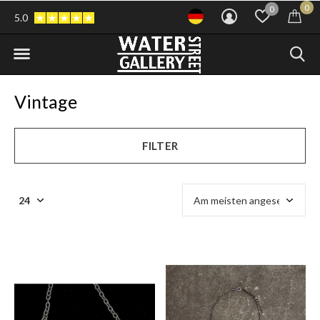
0
0
5.0
Vintage
FILTER