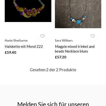
$
Annie Sherburne
Sara Withers
Halskette mit Mond 222
Magpie mixed trinket and
beads Necklace blues
£59.40
£57.20
Gesehen 2 der 2 Produkte
Melden Sie sich für unseren