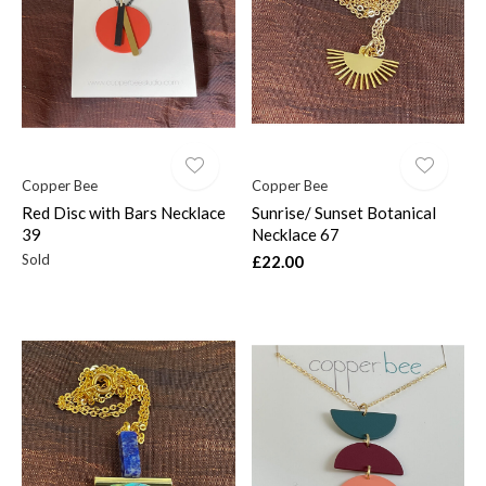
$
Copper Bee
Copper Bee
Red Disc with Bars Necklace
Sunrise/ Sunset Botanical
39
Necklace 67
Sold
£22.00