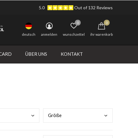
5.0
Out of 132 Reviews
0
0
deutsch
anmelden
wunschzettel
ihr warenkorb
 CARD
ÜBER UNS
KONTAKT
Größ
e