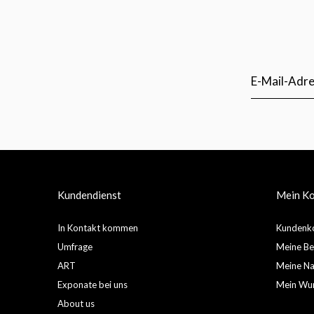
Kundendienst
Mein K
In Kontakt kommen
Kundenko
Umfrage
Meine Be
ART
Meine Nac
Exponate bei uns
Mein Wun
About us