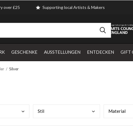
ry over £25
Supporting local Artists & Makers
RK
GESCHENKE
AUSSTELLUNGEN
ENTDECKEN
GIFT
er
Silver
Stil
Mate
rial