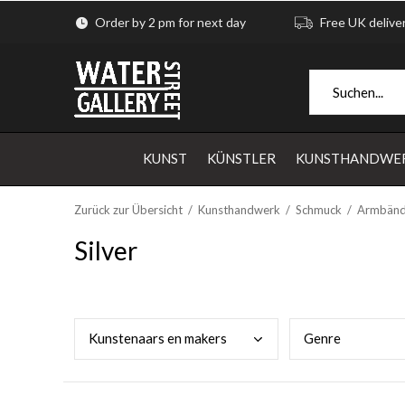
Order by 2 pm for next day
Free UK delive
KUNST
KÜNSTLER
KUNSTHANDWE
Zurück zur Übersicht
Kunsthandwerk
Schmuck
Armbänd
Silver
Kuns
tenaars en makers
Genr
e