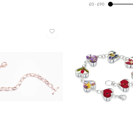
£0
-
£90