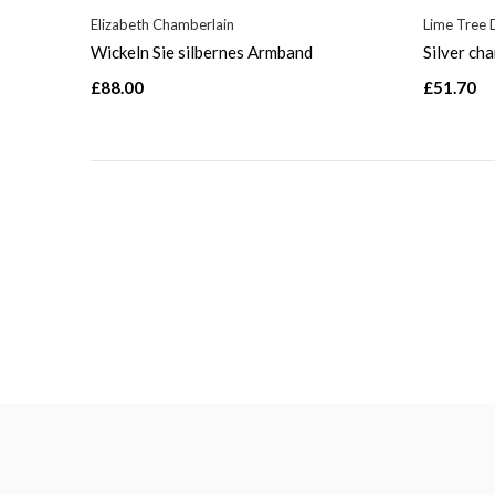
Elizabeth Chamberlain
Lime Tree 
Wickeln Sie silbernes Armband
Silver ch
£88.00
£51.70