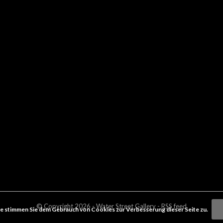
© Copyright
2026
- Water Street
Gallery
-
RSS feed
e stimmen Sie dem Gebrauch von Cookies zur Verbesserung dieser Seite zu.