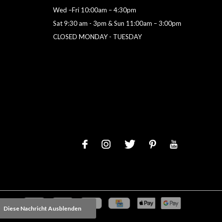
Wed –Fri 10:00am – 4:30pm
Sat 9:30 am - 3pm & Sun 11:00am – 3:00pm
CLOSED MONDAY - TUESDAY
Diese Nachricht Ausblenden