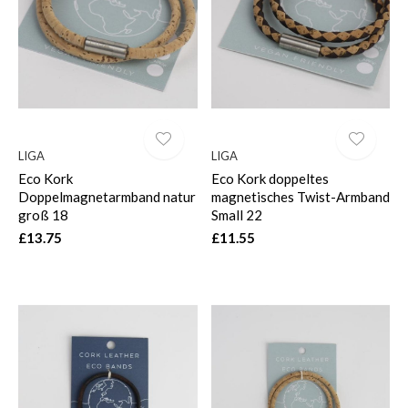
$
LIGA
LIGA
Eco Kork
Eco Kork doppeltes
Doppelmagnetarmband natur
magnetisches Twist-Armband
groß 18
Small 22
£13.75
£11.55