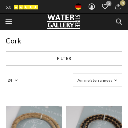
0
0
5.0
Cork
FILTER