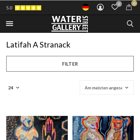
0
0
5.0
Latifah A Stranack
FILTER