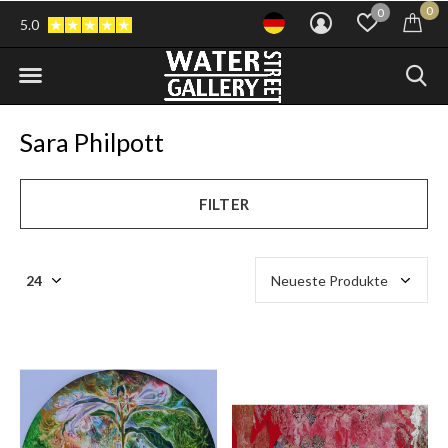
0
0
5.0
Sara Philpott
FILTER