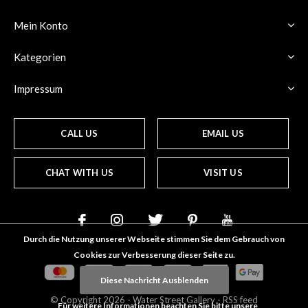
Mein Konto
Kategorien
Impressum
CALL US
EMAIL US
CHAT WITH US
VISIT US
Durch die Nutzung unserer Webseite stimmen Sie dem Gebrauch von
Cookies zur Verbesserung dieser Seite zu.
Diese Nachricht Ausblenden
© Copyright
2026
- Water Street
Gallery
-
RSS feed
Für weitere Informationen beachten Sie bitte unsere