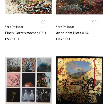
Sara Philpott
Sara Philpott
Einen Garten machen 050
An seinem Platz 054
£525.00
£375.00