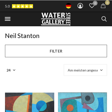
0
0
5.0
Neil Stanton
FILTER