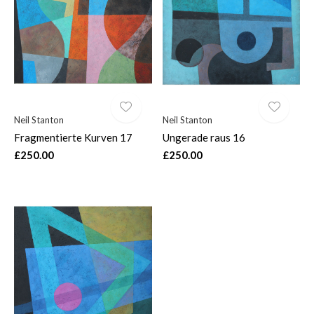
$
Neil Stanton
Neil Stanton
Fragmentierte Kurven 17
Ungerade raus 16
£250.00
£250.00