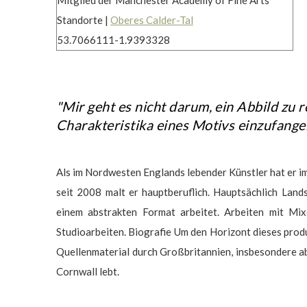
Mitglied der Manchester Academy of Fine Arts
Standorte |
Oberes Calder-Tal
53.7066111-1.9393328
"Mir geht es nicht darum, ein Abbild zu 
Charakteristika eines Motivs einzufange
Als im Nordwesten Englands lebender Künstler hat er i
seit 2008 malt er hauptberuflich. Hauptsächlich Lands
einem abstrakten Format arbeitet. Arbeiten mit Mi
Studioarbeiten. Biografie Um den Horizont dieses produk
Quellenmaterial durch Großbritannien, insbesondere aber
Cornwall lebt.