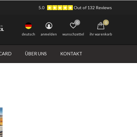
5.0
Out of 132 Reviews
0
0
deutsch
anmelden
wunschzettel
ihr warenkorb
 CARD
ÜBER UNS
KONTAKT