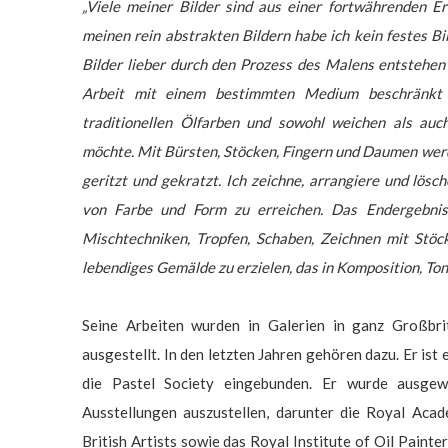
„Viele meiner Bilder sind aus einer fortwährenden E
meinen rein abstrakten Bildern habe ich kein festes Bi
Bilder lieber durch den Prozess des Malens entstehen 
Arbeit mit einem bestimmten Medium beschränkt u
traditionellen Ölfarben und sowohl weichen als auc
möchte. Mit Bürsten, Stöcken, Fingern und Daumen wer
geritzt und gekratzt. Ich zeichne, arrangiere und lös
von Farbe und Form zu erreichen. Das Endergebnis 
Mischtechniken, Tropfen, Schaben, Zeichnen mit Stö
lebendiges Gemälde zu erzielen, das in Komposition, Ton
Seine Arbeiten wurden in Galerien in ganz Großbr
ausgestellt. In den letzten Jahren gehören dazu. Er is
die Pastel Society eingebunden. Er wurde ausgewä
Ausstellungen auszustellen, darunter die Royal Aca
British Artists sowie das Royal Institute of Oil Painte