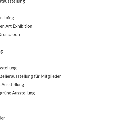
stausstellung
on Laing
n Art Exhibition
 Drumcroon
ng
sstellung
telierausstellung für Mitglieder
n Ausstellung
 grüne Ausstellung
ler