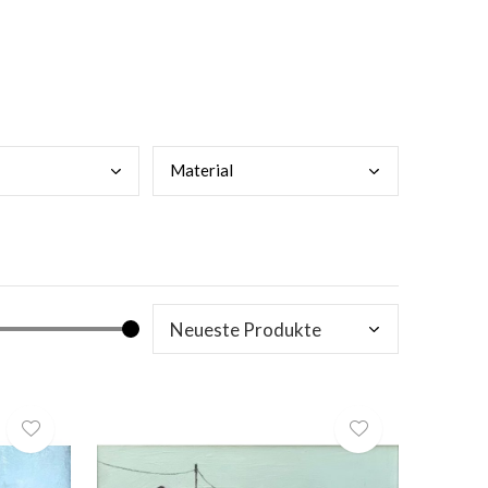
Mate
rial