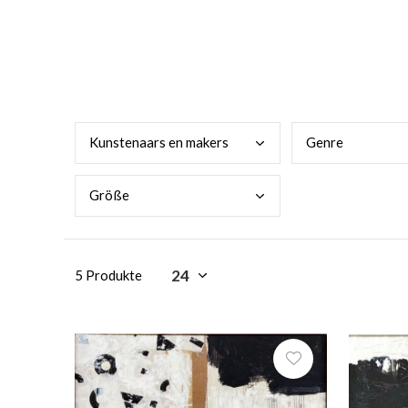
Kuns
tenaars en makers
Genr
e
Größ
e
5 Produkte