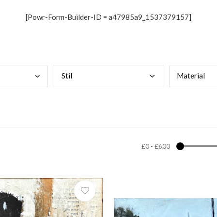
[Powr-Form-Builder-ID = a47985a9_1537379157]
Stil
Mate
rial
£0
-
£600