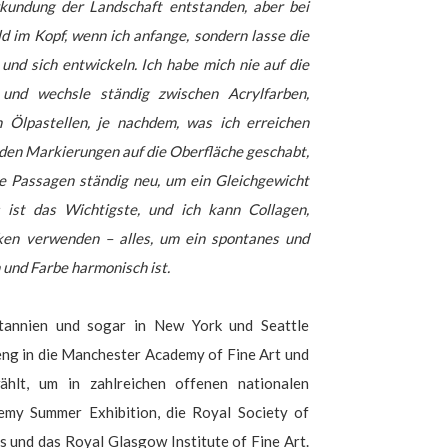
rkundung der Landschaft entstanden, aber bei
ld im Kopf, wenn ich anfange, sondern lasse die
und sich entwickeln. Ich habe mich nie auf die
nd wechsle ständig zwischen Acrylfarben,
h Ölpastellen, je nachdem, was ich erreichen
den Markierungen auf die Oberfläche geschabt,
che Passagen ständig neu, um ein Gleichgewicht
ist das Wichtigste, und ich kann Collagen,
cken verwenden – alles, um ein spontanes und
 und Farbe harmonisch ist.
itannien und sogar in New York und Seattle
t eng in die Manchester Academy of Fine Art und
hlt, um in zahlreichen offenen nationalen
demy Summer Exhibition, die Royal Society of
rs und das Royal Glasgow Institute of Fine Art.