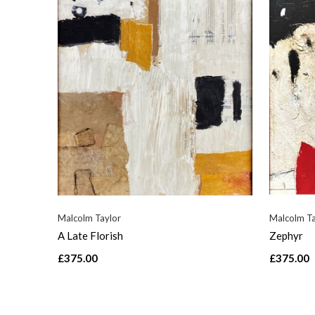
Malcolm Taylor
Malcolm Ta
A Late Florish
Zephyr
£375.00
£375.00