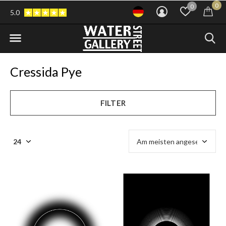
0
0
5.0
Cressida Pye
FILTER