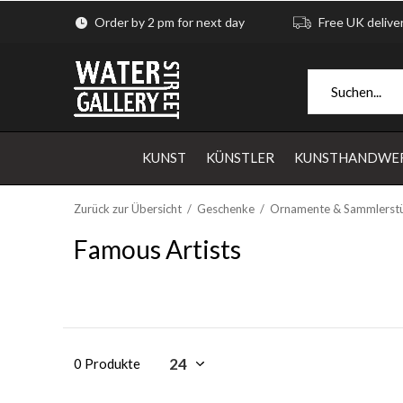
Order by 2 pm for next day
Free UK delive
KUNST
KÜNSTLER
KUNSTHANDWE
Zurück zur Übersicht
Geschenke
Ornamente & Sammlerst
Famous Artists
0 Produkte