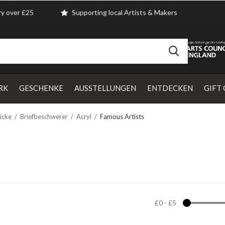
ry over £25
Supporting local Artists & Makers
RK
GESCHENKE
AUSSTELLUNGEN
ENTDECKEN
GIFT
ücke
Briefbeschwerer
Acryl
Famous Artists
£0
-
£5