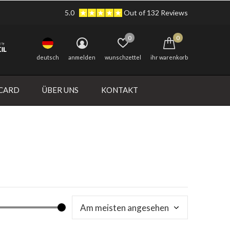
5.0
Out of 132 Reviews
0
0
deutsch
anmelden
wunschzettel
ihr warenkorb
 CARD
ÜBER UNS
KONTAKT