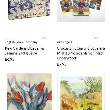
$
English Soap Company
Art Angels
Kew Gardens Bluebell &
Crocus Egg Cup und Love in a
Jasmine 240 g Seife
Mist 10 Notecards von Matt
Underwood
£6.95
£7.95