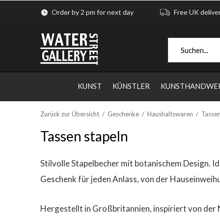
Order by 2 pm for next day
Free UK delive
KUNST
KÜNSTLER
KUNSTHANDWE
Zurück zur Übersicht
Geschenke
Haushaltswaren
Tasse
Tassen stapeln
Stilvolle Stapelbecher mit botanischem Design. 
Geschenk für jeden Anlass, von der Hauseinweih
Hergestellt in Großbritannien, inspiriert von de