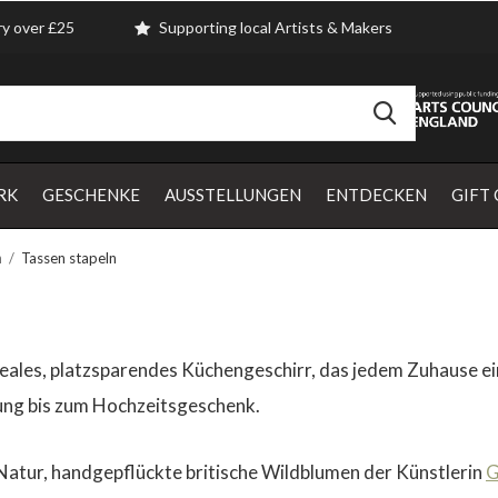
ry over £25
Supporting local Artists & Makers
RK
GESCHENKE
AUSSTELLUNGEN
ENTDECKEN
GIFT
n
Tassen stapeln
Ideales, platzsparendes Küchengeschirr, das jedem Zuhause e
ung bis zum Hochzeitsgeschenk.
r Natur, handgepflückte britische Wildblumen der Künstlerin
G