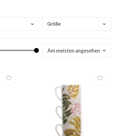
Größ
e