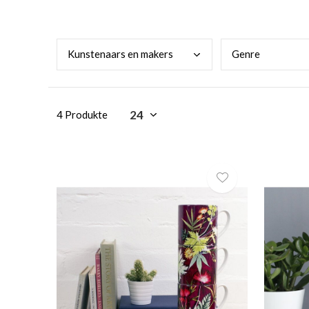
Kuns
tenaars en makers
Genr
e
4 Produkte