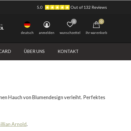
5.0
Out of 132 Reviews
0
0
deutsch
anmelden
wunschzettel
ihr warenkorb
 CARD
ÜBER UNS
KONTAKT
inen Hauch von Blumendesign verleiht. Perfektes
illian Arnold
.