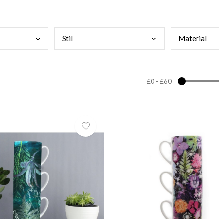
Stil
Mate
rial
£0
-
£60