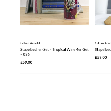
Gillian Arnold
Gillian Arn
Stapelbecher-Set – Tropical Wine 4er-Set
Stapelbec
– 036
£59.00
£59.00