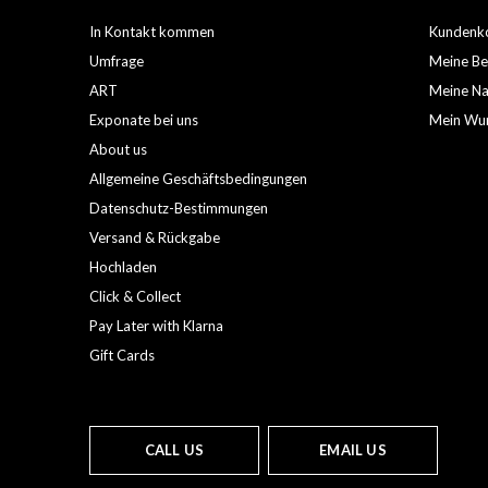
In Kontakt kommen
Kundenko
Umfrage
Meine Be
ART
Meine Nac
Exponate bei uns
Mein Wun
About us
Allgemeine Geschäftsbedingungen
Datenschutz-Bestimmungen
Versand & Rückgabe
Hochladen
Click & Collect
Pay Later with Klarna
Gift Cards
CALL US
EMAIL US