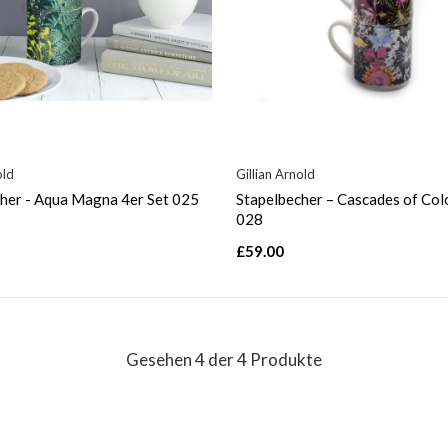
old
Gillian Arnold
her - Aqua Magna 4er Set 025
Stapelbecher – Cascades of Col
028
£59.00
Gesehen 4 der 4 Produkte