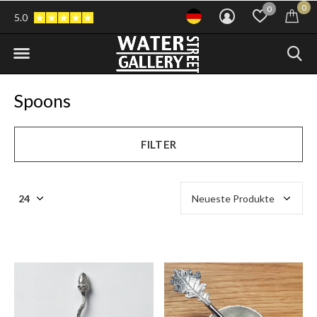
0
0
5.0
Spoons
FILTER