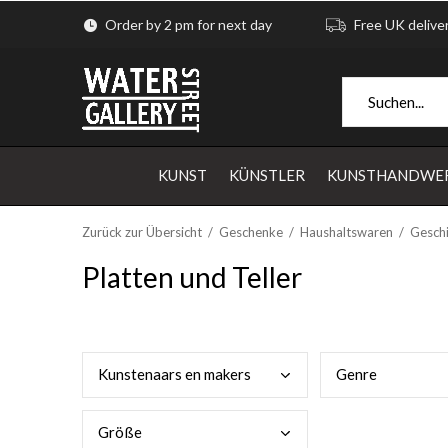
Order by 2 pm for next day
Free UK delive
KUNST
KÜNSTLER
KUNSTHANDWE
Zurück zur Übersicht
Geschenke
Haushaltswaren
Geschi
Platten und Teller
Kuns
tenaars en makers
Genr
e
Größ
e