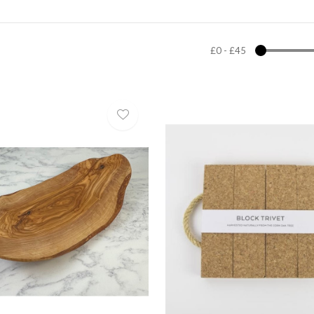
£0
-
£45