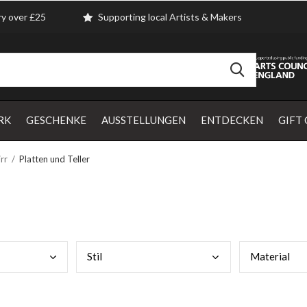
ry over £25
Supporting local Artists & Makers
RK
GESCHENKE
AUSSTELLUNGEN
ENTDECKEN
GIFT
rr
Platten und Teller
Stil
Mate
rial