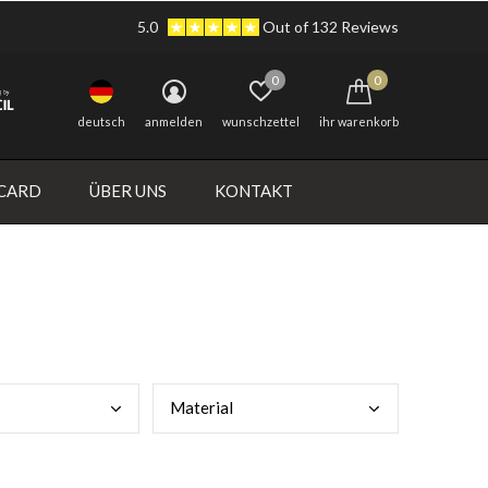
5.0
Out of 132 Reviews
0
0
deutsch
anmelden
wunschzettel
ihr warenkorb
 CARD
ÜBER UNS
KONTAKT
Mate
rial