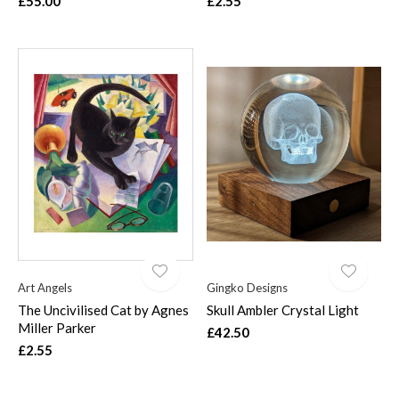
£55.00
£2.55
Art Angels
Gingko Designs
The Uncivilised Cat by Agnes
Skull Ambler Crystal Light
Miller Parker
£42.50
£2.55