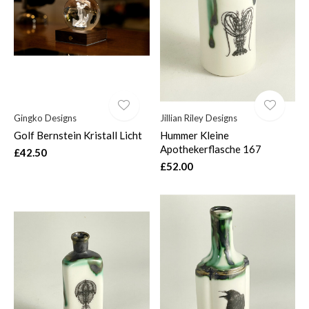
$
Gingko Designs
Jillian Riley Designs
Golf Bernstein Kristall Licht
Hummer Kleine
Apothekerflasche 167
£42.50
£52.00