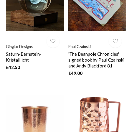
Gingko Designs
Paul Czainski
Saturn-Bernstein-
'The Beanpole Chronicles'
Kristalllicht
signed book by Paul Czainski
and Andy Blackford 81
£42.50
£49.00