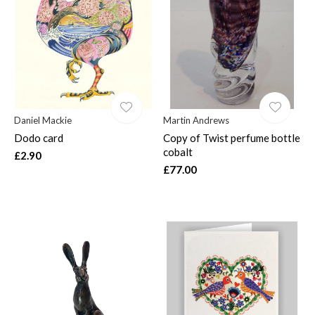
$
Daniel Mackie
Martin Andrews
Dodo card
Copy of Twist perfume bottle
cobalt
£2.90
£77.00