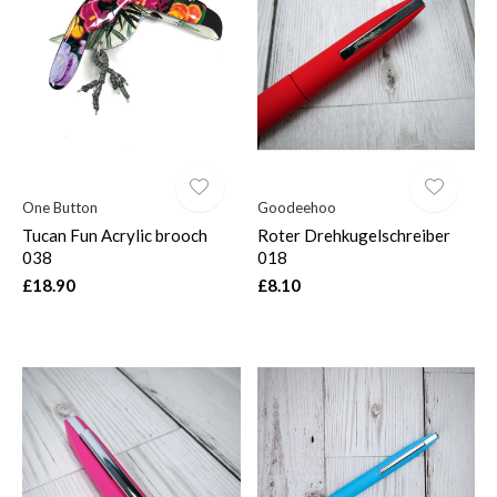
One Button
Goodeehoo
Tucan Fun Acrylic brooch
Roter Drehkugelschreiber
038
018
£18.90
£8.10