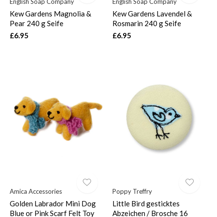
English Soap Company
English Soap Company
Kew Gardens Magnolia &
Kew Gardens Lavendel &
Pear 240 g Seife
Rosmarin 240 g Seife
£6.95
£6.95
Amica Accessories
Poppy Treffry
Golden Labrador Mini Dog
Little Bird gesticktes
Blue or Pink Scarf Felt Toy
Abzeichen / Brosche 16