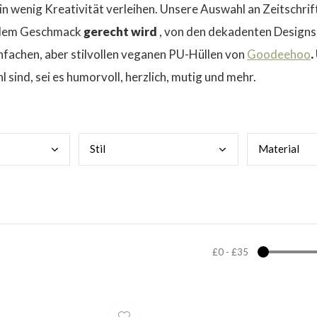
 ein wenig Kreativität verleihen. Unsere Auswahl an Zeitschri
jedem Geschmack
gerecht wird
, von den dekadenten Design
nfachen, aber stilvollen veganen PU-Hüllen von
Goodeehoo
.
 sind, sei es humorvoll, herzlich, mutig und mehr.
Stil
Mate
rial
£0
-
£35