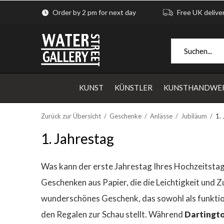
Order by 2 pm for next day
Free UK delive
KUNST
KÜNSTLER
KUNSTHANDWE
Zurück zur Übersicht
Geschenke
Anlässe
Jubiläum
1.
1. Jahrestag
Was kann der erste Jahrestag Ihres Hochzeitstages
Geschenken aus Papier, die die Leichtigkeit und Z
wunderschönes Geschenk, das sowohl als funktiona
den Regalen zur Schau stellt. Während
Dartingto