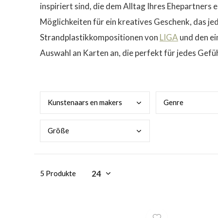
inspiriert sind, die dem Alltag Ihres Ehepartners
Möglichkeiten für ein kreatives Geschenk, das 
Strandplastikkompositionen von
LIGA
und den ei
Auswahl an Karten an, die perfekt für jedes Gefühl
Kuns
tenaars en makers
Genr
e
Größ
e
5 Produkte