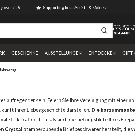
ry over £25
Supporting local Artists & Makers
RK
GESCHENKE
AUSSTELLUNGEN
ENTDECKEN
GIFT
 Jahrestag
 aufregender sein. Feiern Sie Ihre Vereinigung mit einer noc
ukunft Ihrer Liebesgeschichte darstellen.
Die harzummante
le Dekoration dient als auch die Lieblingsblüte Ihres Ehepar
n Crystal
atemberaubende Briefbeschwerer herstellt, die 