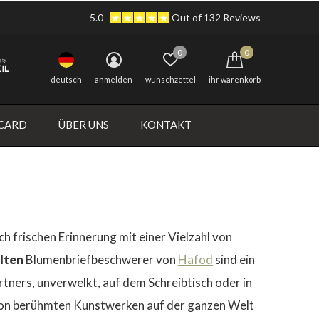
5.0
Out of 132 Reviews
0
0
deutsch
anmelden
wunschzettel
ihr warenkorb
 CARD
ÜBER UNS
KONTAKT
h frischen Erinnerung mit einer Vielzahl von
lten
Blumenbriefbeschwerer von
Hafod
sind ein
tners, unverwelkt, auf dem Schreibtisch oder in
von berühmten Kunstwerken auf der ganzen Welt