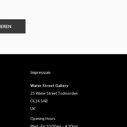
IEREN
Impressum
Water Street Gallery
25 Water Street Todmorden
OL14 5AB
UK
Opening Hours
Wed –Fri 10:00am – 4:30pm