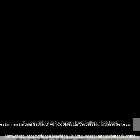
© Copyright
2026
- Water Street
Gallery
-
RSS feed
e stimmen Sie dem Gebrauch von Cookies zur Verbesserung dieser Seite zu.
Für weitere Informationen beachten Sie bitte unsere Datenschutzerklärung. »
Water Street Gallery
4.8
/
5
-
40
Bewertungen @
Google Customer Reviews