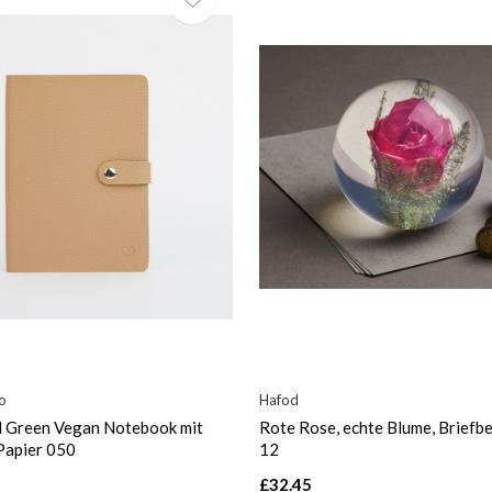
o
Hafod
d Green Vegan Notebook mit
Rote Rose, echte Blume, Briefb
Papier 050
12
£32.45