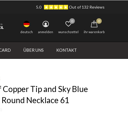
5.0
Out of 132 Reviews
0
0
deutsch
anmelden
wunschzettel
ihr warenkorb
 CARD
ÜBER UNS
KONTAKT
l
 Copper Tip and Sky Blue
 Round Necklace 61
0)