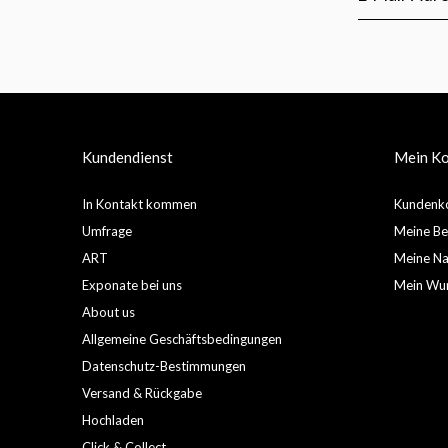
Kundendienst
Mein K
In Kontakt kommen
Kundenko
Umfrage
Meine Be
ART
Meine Nac
Exponate bei uns
Mein Wun
About us
Allgemeine Geschäftsbedingungen
Datenschutz-Bestimmungen
Versand & Rückgabe
Hochladen
Click & Collect