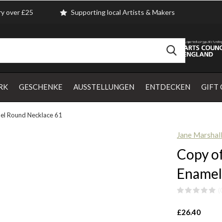
ry over £25
Supporting local Artists & Makers
RK
GESCHENKE
AUSSTELLUNGEN
ENTDECKEN
GIFT
el Round Necklace 61
Jane Marshal
Copy of
Enamel
(
£26.40