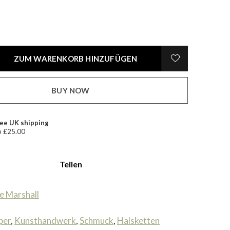
ZUM WARENKORB HINZUFÜGEN
BUY NOW
ee UK shipping
 £25.00
Teilen
e Marshall
per
,
Kunsthandwerk
,
Schmuck
,
Halsketten