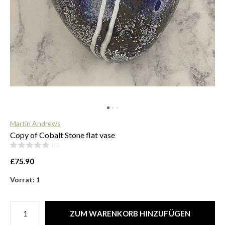
$
Martin Andrews
Copy of Cobalt Stone flat vase
(0)
£75.90
Vorrat: 1
ZUM WARENKORB HINZUFÜGEN