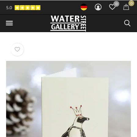
0
0
5.0