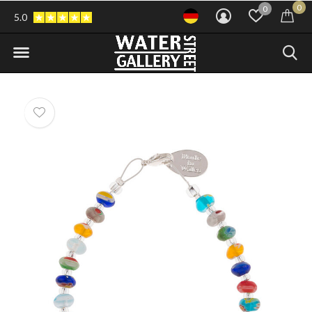
0
0
5.0