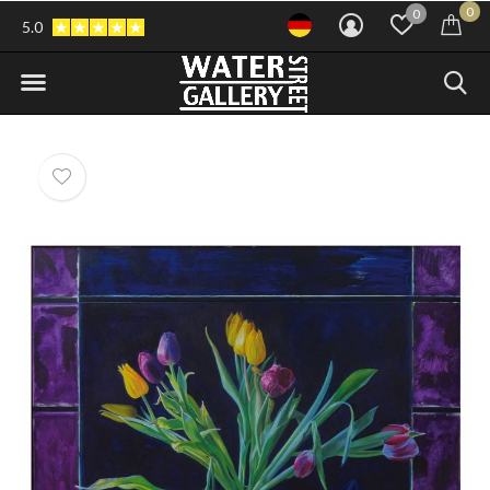
0
0
5.0