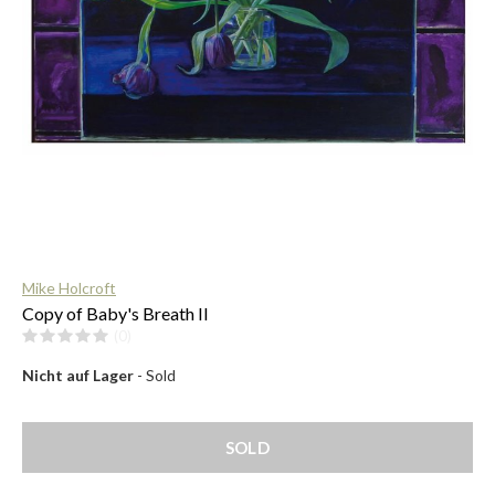
$
Mike Holcroft
Copy of Baby's Breath II
(0)
Nicht auf Lager
- Sold
SOLD