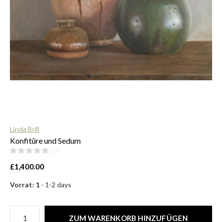
$
Linda Brill
Konfitüre und Sedum
(0)
£1,400.00
Vorrat: 1
- 1-2 days
ZUM WARENKORB HINZUFÜGEN