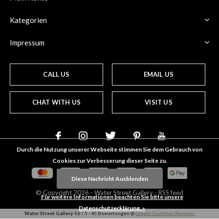
Kategorien
Impressum
CALL US
EMAIL US
CHAT WITH US
VISIT US
Durch die Nutzung unserer Webseite stimmen Sie dem Gebrauch von
Cookies zur Verbesserung dieser Seite zu.
Diese Nachricht Ausblenden
© Copyright
2026
- Water Street
Gallery
-
RSS feed
Für weitere Informationen beachten Sie bitte unsere
Datenschutzerklärung. »
Water Street Gallery
4.8
/
5
-
40
Bewertungen @
Google Customer Reviews