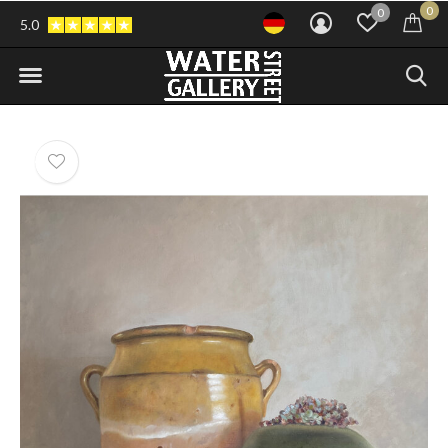
0
0
5.0