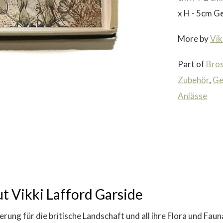
x H - 5cm Ge
More by
Vik
Part of
Bro
Zubehör
,
Ge
Anlässe
 Vikki Lafford Garside
ung für die britische Landschaft und all ihre Flora und Faun