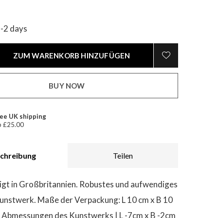
1-2 days
ZUM WARENKORB HINZUFÜGEN
BUY NOW
ee UK shipping
 £25.00
chreibung
Teilen
gt in Großbritannien. Robustes und aufwendiges
unstwerk. Maße der Verpackung: L 10 cm x B 10
. Abmessungen des Kunstwerks | L -7cm x B -2cm