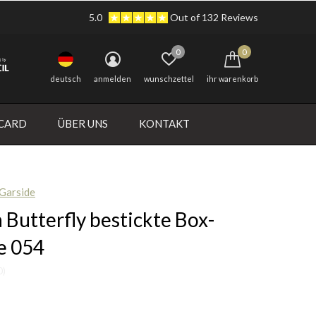
5.0
Out of 132 Reviews
0
0
deutsch
anmelden
wunschzettel
ihr warenkorb
 CARD
ÜBER UNS
KONTAKT
 Garside
Butterfly bestickte Box-
e 054
0)