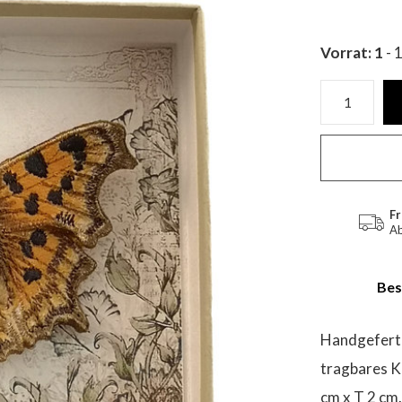
Vorrat: 1
- 
Fr
Ab
Bes
Handgeferti
tragbares K
cm x T 2 cm