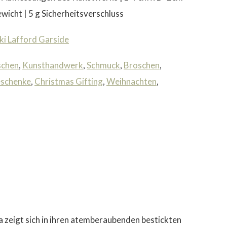
wicht | 5 g Sicherheitsverschluss
ki Lafford Garside
schen
,
Kunsthandwerk
,
Schmuck
,
Broschen
,
schenke
,
Christmas Gifting
,
Weihnachten
,
a zeigt sich in ihren atemberaubenden bestickten