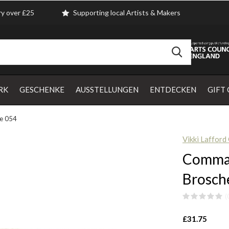
ry over £25
Supporting local Artists & Makers
RK
GESCHENKE
AUSSTELLUNGEN
ENTDECKEN
GIFT
he 054
Vikki Lafford
Comma 
Brosch
(
£31.75