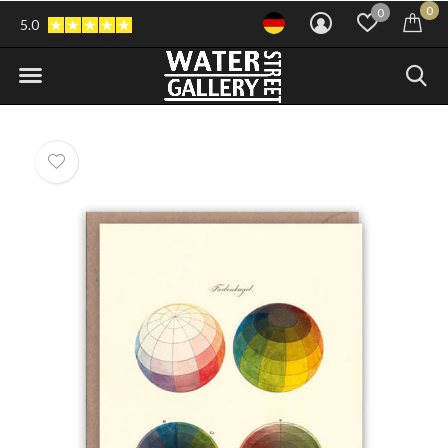
0
0
5.0