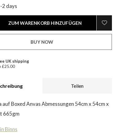
1-2 days
ZUM WARENKORB HINZUFÜGEN
BUY NOW
ee UK shipping
 £25.00
chreibung
Teilen
a auf Boxed Anvas Abmessungen 54cm x 54cm x
ht 665gm
in Binns