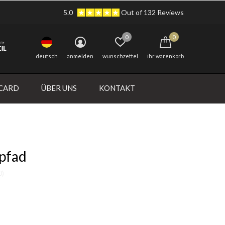
5.0
Out of 132 Reviews
0
0
deutsch
anmelden
wunschzettel
ihr warenkorb
 CARD
ÜBER UNS
KONTAKT
lpfad
0)