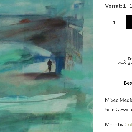
Vorrat: 1
- 
Fr
Ab
Bes
Mixed Medi
5cm Gewic
More by
Col