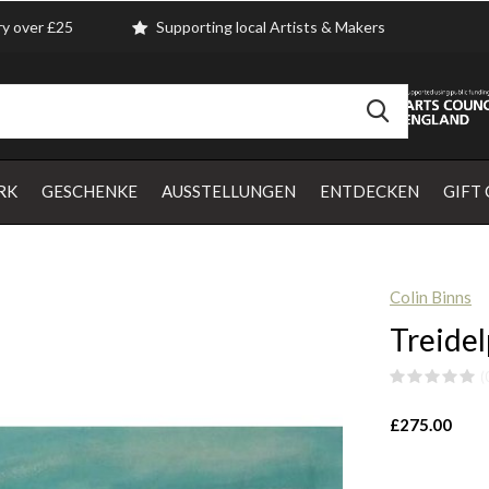
ry over £25
Supporting local Artists & Makers
RK
GESCHENKE
AUSSTELLUNGEN
ENTDECKEN
GIFT
Colin Binns
Treide
(
£275.00