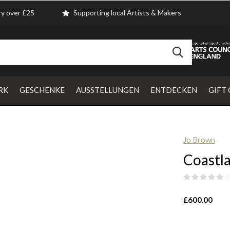
ry over £25
Supporting local Artists & Makers
RK
GESCHENKE
AUSSTELLUNGEN
ENTDECKEN
GIFT
Jo Brown
Coastla
(
£600.00