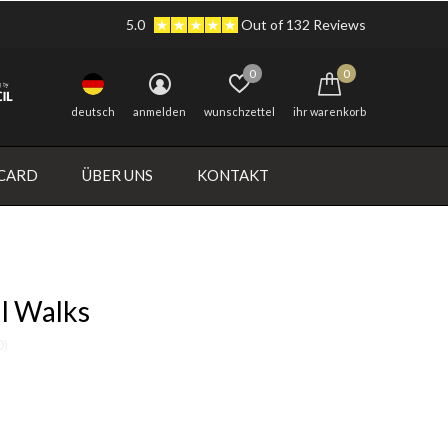
5.0
Out of 132 Reviews
0
0
deutsch
anmelden
wunschzettel
ihr warenkorb
 CARD
ÜBER UNS
KONTAKT
l Walks
0)