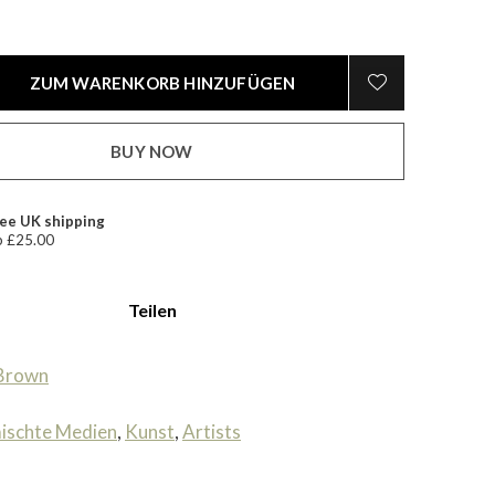
ZUM WARENKORB HINZUFÜGEN
BUY NOW
ee UK shipping
 £25.00
Teilen
 Brown
ischte Medien
,
Kunst
,
Artists