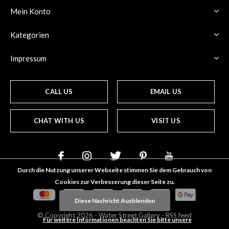
Mein Konto
Kategorien
Impressum
CALL US
EMAIL US
CHAT WITH US
VISIT US
Durch die Nutzung unserer Webseite stimmen Sie dem Gebrauch von
Cookies zur Verbesserung dieser Seite zu.
Diese Nachricht Ausblenden
© Copyright
2026
- Water Street
Gallery
-
RSS feed
Für weitere Informationen beachten Sie bitte unsere