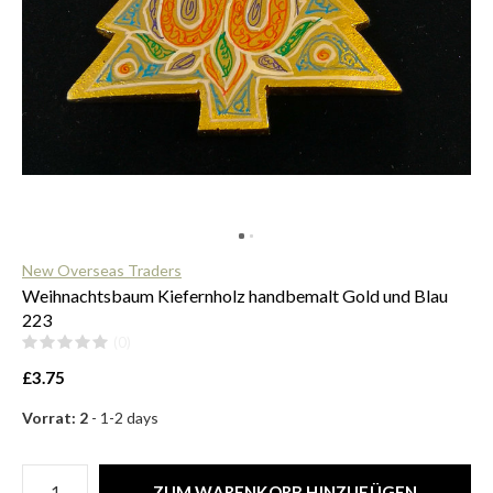
$
New Overseas Traders
Weihnachtsbaum Kiefernholz handbemalt Gold und Blau
223
(0)
£3.75
Vorrat: 2
- 1-2 days
ZUM WARENKORB HINZUFÜGEN