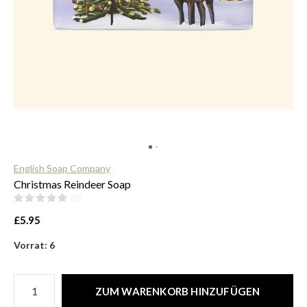
$
English Soap Company
Christmas Reindeer Soap
(0)
£5.95
Vorrat: 6
ZUM WARENKORB HINZUFÜGEN