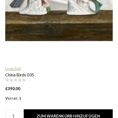
$
Linda Brill
China Birds 035
(0)
£390.00
Vorrat: 1
ZUM WARENKORB HINZUFÜGEN