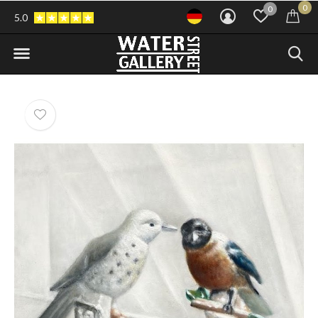
0
0
5.0