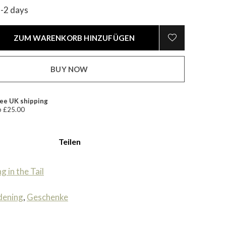
1-2 days
ZUM WARENKORB HINZUFÜGEN
BUY NOW
ee UK shipping
 £25.00
Teilen
ng in the Tail
dening
,
Geschenke