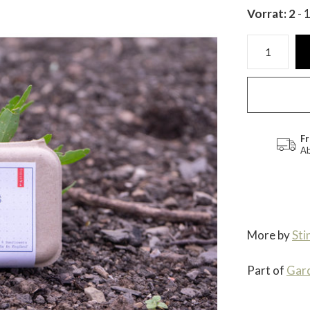
Vorrat: 2
- 
Fr
Ab
More by
Sti
Part of
Gar