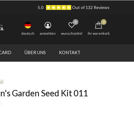
5.0
Out of 132 Reviews
0
0
deutsch
anmelden
wunschzettel
ihr warenkorb
 CARD
ÜBER UNS
KONTAKT
il
n's Garden Seed Kit 011
0)