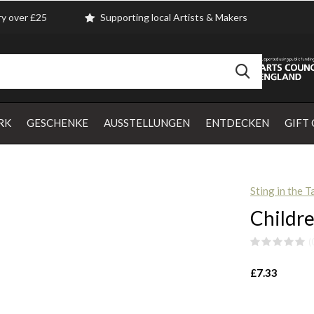
ry over £25
Supporting local Artists & Makers
RK
GESCHENKE
AUSSTELLUNGEN
ENTDECKEN
GIFT
Sting in the Ta
Childre
(
£7.33