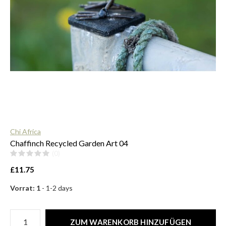
$
Chi Africa
Chaffinch Recycled Garden Art 04
(0)
£11.75
Vorrat: 1
- 1-2 days
ZUM WARENKORB HINZUFÜGEN