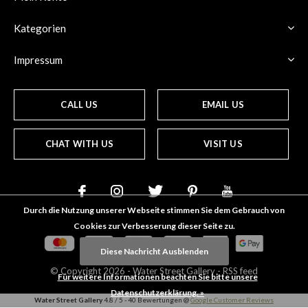
Kategorien
Impressum
CALL US
EMAIL US
CHAT WITH US
VISIT US
Durch die Nutzung unserer Webseite stimmen Sie dem Gebrauch von
Cookies zur Verbesserung dieser Seite zu.
Diese Nachricht Ausblenden
© Copyright
2026
- Water Street
Gallery
-
RSS feed
Für weitere Informationen beachten Sie bitte unsere
Datenschutzerklärung. »
Water Street Gallery
4.8
/
5
-
40
Bewertungen @
Google Customer Reviews