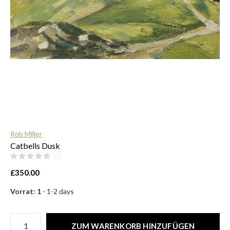
$
Rob Miller
Catbells Dusk
(0)
£350.00
Vorrat: 1
- 1-2 days
ZUM WARENKORB HINZUFÜGEN