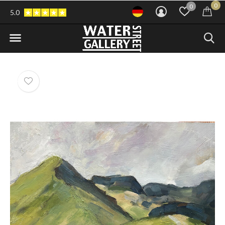
0
0
5.0