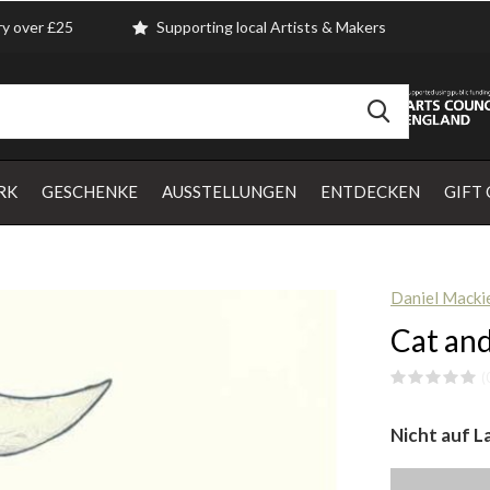
ry over £25
Supporting local Artists & Makers
RK
GESCHENKE
AUSSTELLUNGEN
ENTDECKEN
GIFT
Daniel Macki
Cat an
(
Nicht auf L