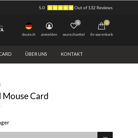
5.0
Out of 132 Reviews
0
0
deutsch
anmelden
wunschzettel
ihr warenkorb
 CARD
ÜBER UNS
KONTAKT
e
d Mouse Card
0)
ager