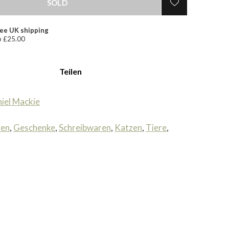
SOLD
ee UK shipping
 £25.00
Teilen
iel Mackie
ten
,
Geschenke
,
Schreibwaren
,
Katzen
,
Tiere
,