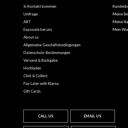
In Kontakt kommen
Kundenko
Umfrage
Meine Be
ART
Meine Nac
Exponate bei uns
Mein Wun
About us
Allgemeine Geschäftsbedingungen
Datenschutz-Bestimmungen
Versand & Rückgabe
Hochladen
Click & Collect
Pay Later with Klarna
Gift Cards
CALL US
EMAIL US