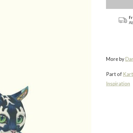
Fr
Ab
More by
Dan
Part of
Kar
Inspiration