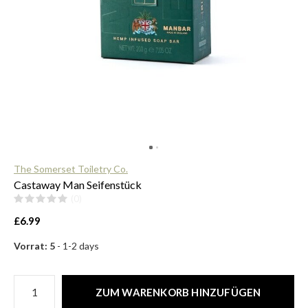
$
The Somerset Toiletry Co.
Castaway Man Seifenstück
(0)
£6.99
Vorrat: 5
- 1-2 days
ZUM WARENKORB HINZUFÜGEN