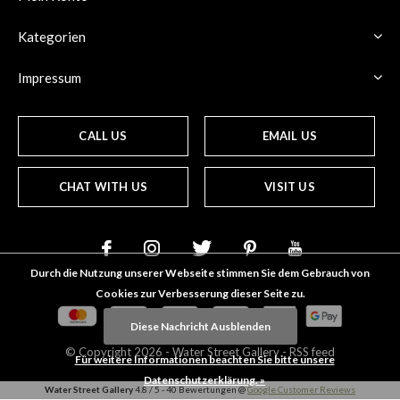
Kategorien
Impressum
CALL US
EMAIL US
CHAT WITH US
VISIT US
Durch die Nutzung unserer Webseite stimmen Sie dem Gebrauch von
Cookies zur Verbesserung dieser Seite zu.
Diese Nachricht Ausblenden
© Copyright
2026
- Water Street
Gallery
-
RSS feed
Für weitere Informationen beachten Sie bitte unsere
Datenschutzerklärung. »
Water Street Gallery
4.8
/
5
-
40
Bewertungen @
Google Customer Reviews