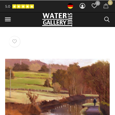
0
0
5.0