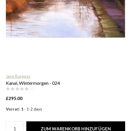
$
Jane Burgess
Kanal, Wintermorgen - 024
(0)
£295.00
Vorrat: 1
- 1-2 days
ZUM WARENKORB HINZUFÜGEN