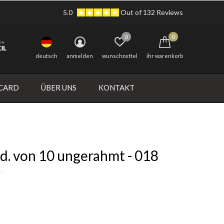
5.0
Out of 132 Reviews
0
0
deutsch
anmelden
wunschzettel
ihr warenkorb
 CARD
ÜBER UNS
KONTAKT
d. von 10 ungerahmt - 018
0)