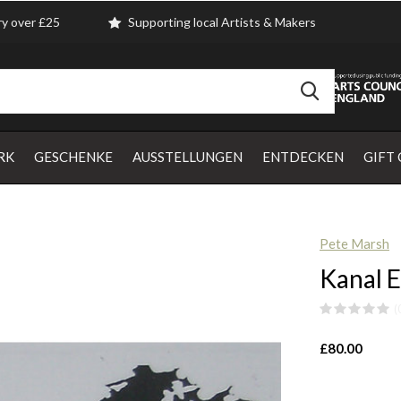
ry over £25
Supporting local Artists & Makers
RK
GESCHENKE
AUSSTELLUNGEN
ENTDECKEN
GIFT
Pete Marsh
Kanal E
(
£80.00