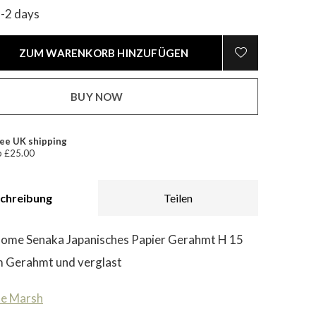
1-2 days
ZUM WARENKORB HINZUFÜGEN
BUY NOW
ee UK shipping
 £25.00
chreibung
Teilen
nome Senaka Japanisches Papier Gerahmt H 15
m Gerahmt und verglast
te Marsh