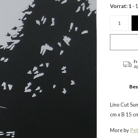
Vorrat: 1
- 
Fr
Ab
Bes
Lino Cut Su
cm x B 15 c
More by
Pe