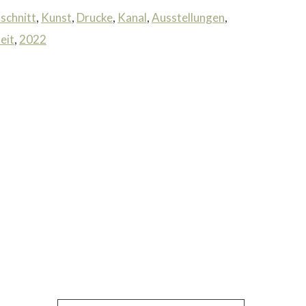
lschnitt
,
Kunst
,
Drucke
,
Kanal
,
Ausstellungen
,
eit
,
2022