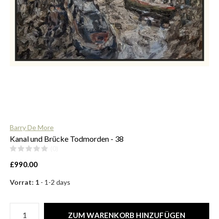
$
Barry De More
Kanal und Brücke Todmorden - 38
(0)
£990.00
Vorrat: 1
- 1-2 days
ZUM WARENKORB HINZUFÜGEN