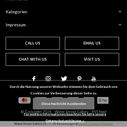
Kategorien
Impressum
CALL US
EMAIL US
CHAT WITH US
VISIT US
Durch die Nutzung unserer Webseite stimmen Sie dem Gebrauch von
Cookies zur Verbesserung dieser Seite zu.
Diese Nachricht Ausblenden
© Copyright
2026
- Water Street
Gallery
-
RSS feed
Für weitere Informationen beachten Sie bitte unsere
Datenschutzerklärung. »
Water Street Gallery
4.8
/
5
-
40
Bewertungen @
Google Customer Reviews