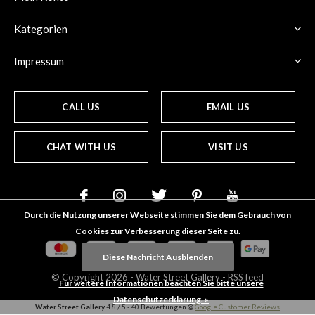
Kategorien
Impressum
CALL US
EMAIL US
CHAT WITH US
VISIT US
Durch die Nutzung unserer Webseite stimmen Sie dem Gebrauch von
Cookies zur Verbesserung dieser Seite zu.
Diese Nachricht Ausblenden
© Copyright
2026
- Water Street
Gallery
-
RSS feed
Für weitere Informationen beachten Sie bitte unsere
Datenschutzerklärung. »
Water Street Gallery
4.8
/
5
-
40
Bewertungen @
Google Customer Reviews