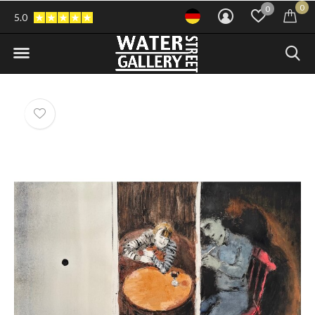
0
0
5.0