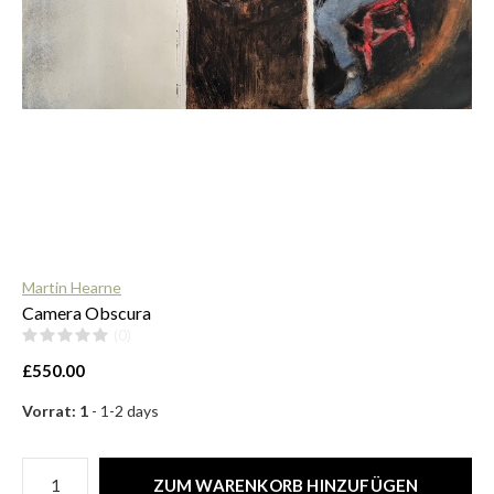
$
Martin Hearne
Camera Obscura
(0)
£550.00
Vorrat: 1
- 1-2 days
ZUM WARENKORB HINZUFÜGEN