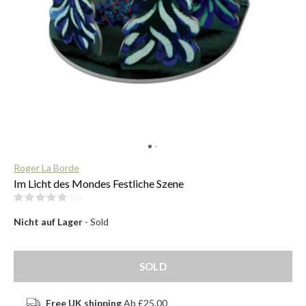
$
Roger La Borde
Im Licht des Mondes Festliche Szene
(0)
Nicht auf Lager
- Sold
SOLD
Free UK shipping
Ab £25.00