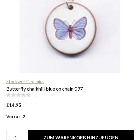
$
Stockwell Ceramics
Butterfly chalkhill blue on chain 097
(0)
£14.95
Vorrat: 2
ZUM WARENKORB HINZUFÜGEN