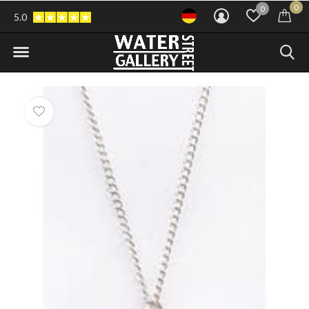
0
0
5.0