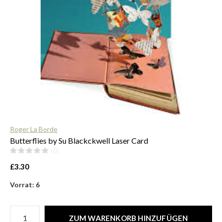
$
Roger La Borde
Butterflies by Su Blackckwell Laser Card
(0)
£3.30
Vorrat: 6
ZUM WARENKORB HINZUFÜGEN