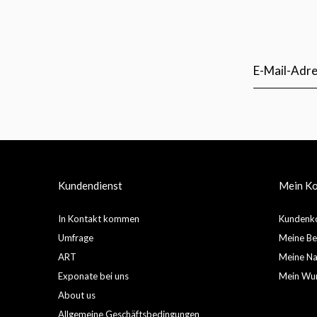
Kundendienst
Mein K
In Kontakt kommen
Kundenko
Umfrage
Meine Be
ART
Meine Nac
Exponate bei uns
Mein Wun
About us
Allgemeine Geschäftsbedingungen