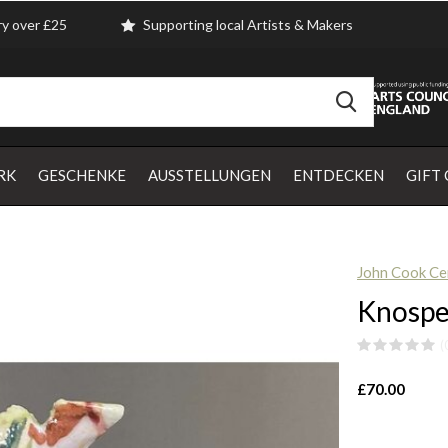
ry over £25
Supporting local Artists & Makers
RK
GESCHENKE
AUSSTELLUNGEN
ENTDECKEN
GIFT
John Cook Ce
Knospe
(
£70.00