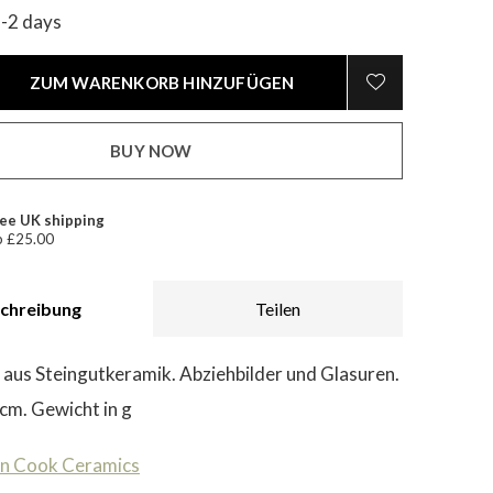
1-2 days
ZUM WARENKORB HINZUFÜGEN
BUY NOW
ee UK shipping
 £25.00
chreibung
Teilen
aus Steingutkeramik. Abziehbilder und Glasuren.
cm. Gewicht in g
n Cook Ceramics