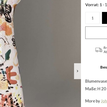
Vorrat: 1
- 
Fr
Ab
Bes
Blumenvase 
Maße: H 20 
More by
Joh