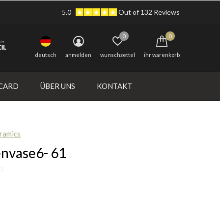
5.0
Out of 132 Reviews
0
0
deutsch
anmelden
wunschzettel
ihr warenkorb
 CARD
ÜBER UNS
KONTAKT
ramics
nvase6- 61
0)