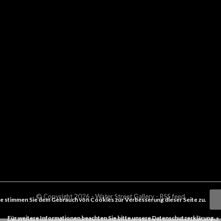
© Copyright
2026
- Water Street
Gallery
-
RSS feed
e stimmen Sie dem Gebrauch von Cookies zur Verbesserung dieser Seite zu.
Für weitere Informationen beachten Sie bitte unsere Datenschutzerklärung. »