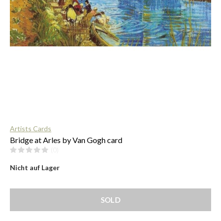
$
Artists Cards
Bridge at Arles by Van Gogh card
(0)
Nicht auf Lager
SOLD