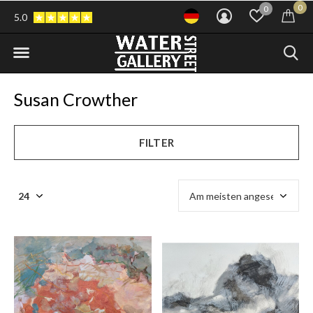
0
0
5.0
Susan Crowther
FILTER